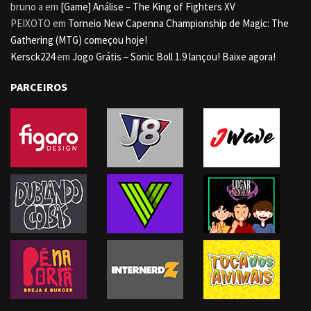
bruno a
em
[Game] Análise – The King of Fighters XV
PEIXOTO
em
Torneio New Capenna Championship de Magic: The
Gathering (MTG) começou hoje!
Kersck224
em
Jogo Grátis – Sonic Boll 1.9 lançou! Baixe agora!
PARCEIROS