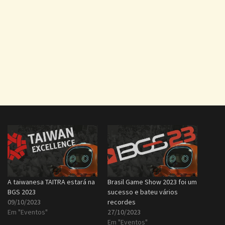
A taiwanesa TAITRA estará na
Brasil Game Show 2023 foi um
BGS 2023
sucesso e bateu vários
09/10/2023
recordes
Em "Eventos"
27/10/2023
Em "Eventos"