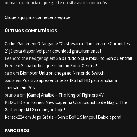
ótima experiência e que goste do site assim como nós.
Clique aqui para conhecer a equipe
ÚLTIMOS COMENTÁRIOS
Carlos Gamer
em
O fangame “Castlevania: The Lecarde Chronicles
2” já está disponível para download gratuitamente!
Leandro the hedgehog
em
Saiba tudo o que rolou no Sonic Central!
Fred
em
Saiba tudo o que rolou no Sonic Central!
caio
em
Biomotor Unitron chega ao Nintendo Switch
paula
em
Positivo apresenta telas IPS full HD para ampliar a
imersão em PCs
bruno a
em
[Game] Análise – The King of Fighters XV
PEIXOTO
em
Torneio New Capenna Championship de Magic: The
Gathering (MTG) começou hoje!
Kersck224
em
Jogo Grátis – Sonic Boll 1.9 lançou! Baixe agora!
PARCEIROS