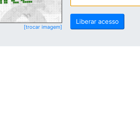
[trocar imagem]