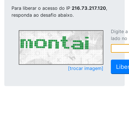
Para liberar o acesso
do IP
216.73.217.120
,
responda ao desafio abaixo.
Digite 
lado no
[trocar imagem]