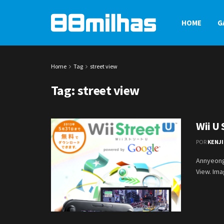
HOME
G
Home
Tag
street view
Tag:
street view
Wii U 
POR
KENJI
Annyeong
View. Ima