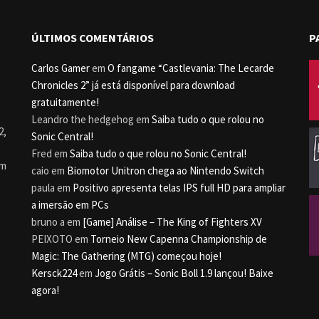
ÚLTIMOS COMENTÁRIOS
P
Carlos Gamer
em
O fangame “Castlevania: The Lecarde
Chronicles 2” já está disponível para download
gratuitamente!
Leandro the hedgehog
em
Saiba tudo o que rolou no
2,
Sonic Central!
Fred
em
Saiba tudo o que rolou no Sonic Central!
um
caio
em
Biomotor Unitron chega ao Nintendo Switch
paula
em
Positivo apresenta telas IPS full HD para ampliar
a imersão em PCs
bruno a
em
[Game] Análise – The King of Fighters XV
PEIXOTO
em
Torneio New Capenna Championship de
Magic: The Gathering (MTG) começou hoje!
Kersck224
em
Jogo Grátis – Sonic Boll 1.9 lançou! Baixe
agora!