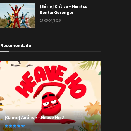
[Série] Crítica – Himitsu
Sentai Gorenger
05/04/2026
Recomendado
[Game] Análise – Heave Ho 2