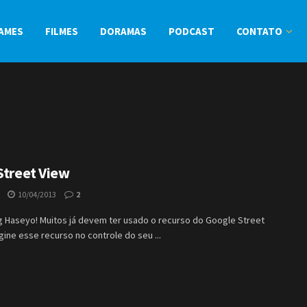
AMES
FILMES
DORAMAS
PODCAST
CONTATO
Street View
10/04/2013
2
 Haseyo! Muitos já devem ter usado o recurso do Google Street
gine esse recurso no controle do seu ...