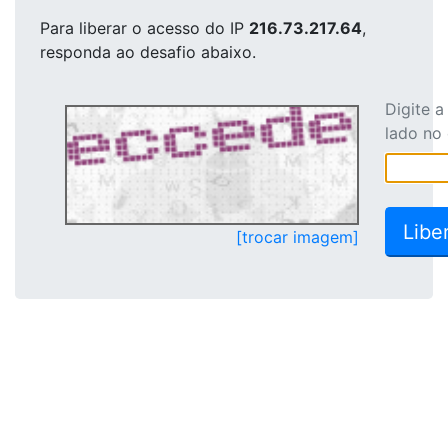
Para liberar o acesso
do IP
216.73.217.64
,
responda ao desafio abaixo.
Digite 
lado no
[trocar imagem]