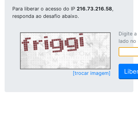
Para liberar o acesso
do IP
216.73.216.58
,
responda ao desafio abaixo.
Digite 
lado no
[trocar imagem]