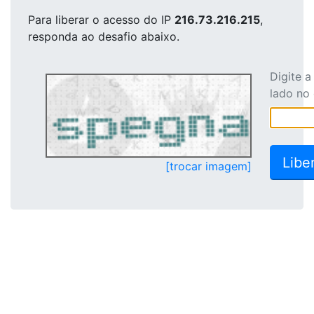
Para liberar o acesso
do IP
216.73.216.215
,
responda ao desafio abaixo.
Digite 
lado no
[trocar imagem]