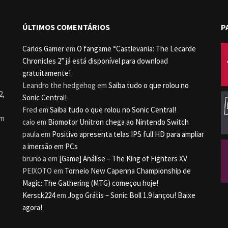
ÚLTIMOS COMENTÁRIOS
P
Carlos Gamer
em
O fangame “Castlevania: The Lecarde
Chronicles 2” já está disponível para download
gratuitamente!
Leandro the hedgehog
em
Saiba tudo o que rolou no
2,
Sonic Central!
Fred
em
Saiba tudo o que rolou no Sonic Central!
um
caio
em
Biomotor Unitron chega ao Nintendo Switch
paula
em
Positivo apresenta telas IPS full HD para ampliar
a imersão em PCs
bruno a
em
[Game] Análise – The King of Fighters XV
PEIXOTO
em
Torneio New Capenna Championship de
Magic: The Gathering (MTG) começou hoje!
Kersck224
em
Jogo Grátis – Sonic Boll 1.9 lançou! Baixe
agora!