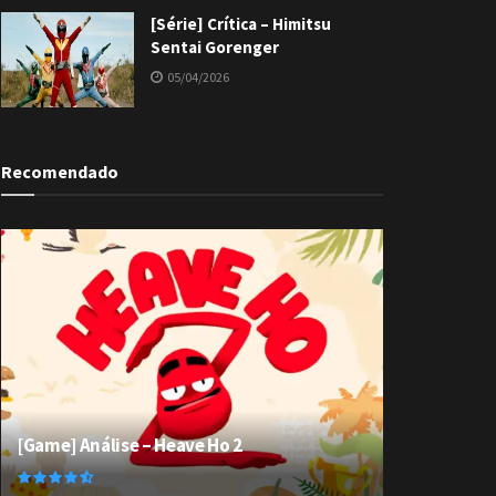
[Série] Crítica – Himitsu
Sentai Gorenger
05/04/2026
Recomendado
[Game] Análise – Heave Ho 2