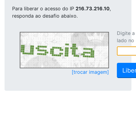
Para liberar o acesso
do IP
216.73.216.10
,
responda ao desafio abaixo.
Digite 
lado no
[trocar imagem]