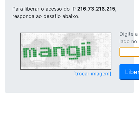
Para liberar o acesso
do IP
216.73.216.215
,
responda ao desafio abaixo.
Digite 
lado no
[trocar imagem]