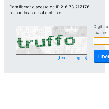
Para liberar o acesso
do IP
216.73.217.178
,
responda ao desafio abaixo.
Digite 
lado no
[trocar imagem]