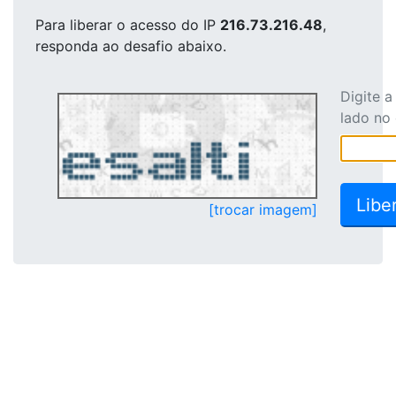
Para liberar o acesso
do IP
216.73.216.48
,
responda ao desafio abaixo.
Digite 
lado no
[trocar imagem]