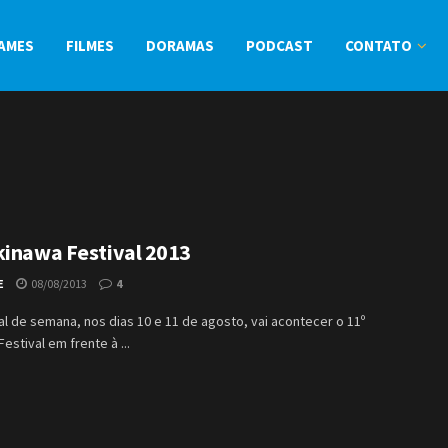
AMES
FILMES
DORAMAS
PODCAST
CONTATO
kinawa Festival 2013
E
08/08/2013
4
al de semana, nos dias 10 e 11 de agosto, vai acontecer o 11º
estival em frente à ...