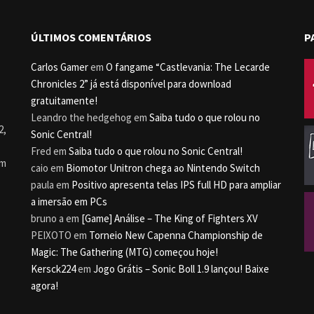
ÚLTIMOS COMENTÁRIOS
P
Carlos Gamer
em
O fangame “Castlevania: The Lecarde
Chronicles 2” já está disponível para download
gratuitamente!
Leandro the hedgehog
em
Saiba tudo o que rolou no
2,
Sonic Central!
Fred
em
Saiba tudo o que rolou no Sonic Central!
um
caio
em
Biomotor Unitron chega ao Nintendo Switch
paula
em
Positivo apresenta telas IPS full HD para ampliar
a imersão em PCs
bruno a
em
[Game] Análise – The King of Fighters XV
PEIXOTO
em
Torneio New Capenna Championship de
Magic: The Gathering (MTG) começou hoje!
Kersck224
em
Jogo Grátis – Sonic Boll 1.9 lançou! Baixe
agora!