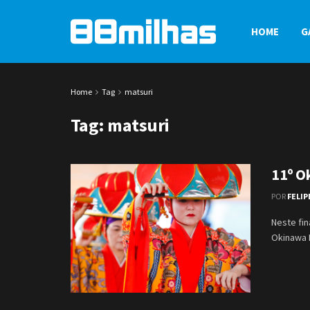
HOME
G
Home
Tag
matsuri
Tag:
matsuri
11º O
POR
FELIP
Neste fin
Okinawa F