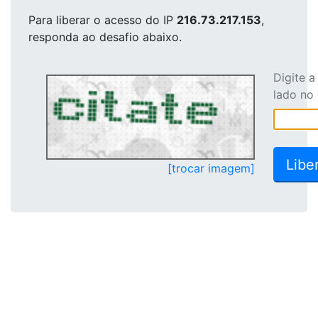
Para liberar o acesso
do IP
216.73.217.153
,
responda ao desafio abaixo.
Digite 
lado no
[trocar imagem]