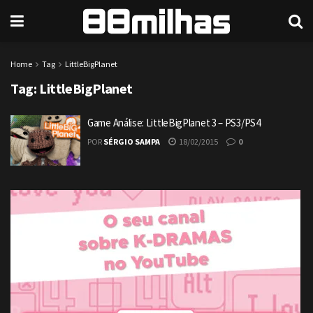
Home
Tag
LittleBigPlanet
Tag:
LittleBigPlanet
Game Análise: LittleBigPlanet 3 – PS3/PS4
POR
SÉRGIO SAMPA
18/02/2015
0