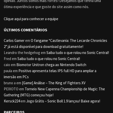
opinião. Juntos somos mais fortes! Desejamos que tenha uma
ótima experiência e que goste do site assim como nós.
Clique aqui para conhecer a equipe
ÚLTIMOS COMENTÁRIOS
Carlos Gamer
em
O fangame “Castlevania: The Lecarde Chronicles
2” já está disponível para download gratuitamente!
Leandro the hedgehog
em
Saiba tudo o que rolou no Sonic Central!
Fred
em
Saiba tudo o que rolou no Sonic Central!
caio
em
Biomotor Unitron chega ao Nintendo Switch
paula
em
Positivo apresenta telas IPS full HD para ampliar a
imersão em PCs
bruno a
em
[Game] Análise – The King of Fighters XV
PEIXOTO
em
Torneio New Capenna Championship de Magic: The
Gathering (MTG) começou hoje!
Kersck224
em
Jogo Grátis – Sonic Boll 1.9 lançou! Baixe agora!
PARCEIROS