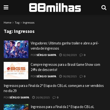
Home
Tag
Ingressos
Tag:
Ingressos
Vingadores: Ultimato ganha trailer e abre a pré-
venda de ingressos
POR
SÉRGIO SAMPA
02/04/2019
0
Compre ingressos para a Brasil Game Show com
24% de desconto!
POR
SÉRGIO SAMPA
06/08/2015
0
Ingressos para a Final da 2ª Etapa do CBLoL começam a ser vendidos
no dia 29
POR
SÉRGIO SAMPA
26/06/2015
0
Ingressos para a Final da 1ª Etapa do CBLoL