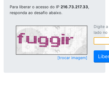
Para liberar o acesso
do IP
216.73.217.33
,
responda ao desafio abaixo.
Digite 
lado no
[trocar imagem]