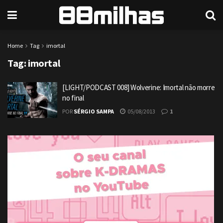
Home
Tag
imortal
Tag:
imortal
[LIGHT/PODCAST 008] Wolverine: Imortal não morre
no final
POR
SÉRGIO SAMPA
05/08/2013
1