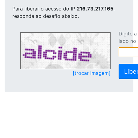
Para liberar o acesso
do IP
216.73.217.165
,
responda ao desafio abaixo.
Digite 
lado no
[trocar imagem]