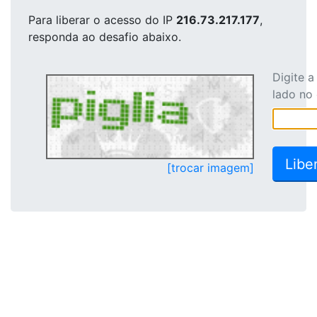
Para liberar o acesso
do IP
216.73.217.177
,
responda ao desafio abaixo.
Digite 
lado no
[trocar imagem]