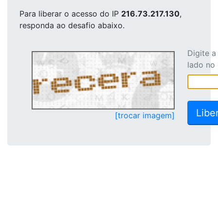
Para liberar o acesso
do IP
216.73.217.130
,
responda ao desafio abaixo.
Digite 
lado no
[trocar imagem]