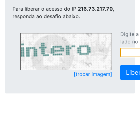
Para liberar o acesso
do IP
216.73.217.70
,
responda ao desafio abaixo.
Digite 
lado no
[trocar imagem]