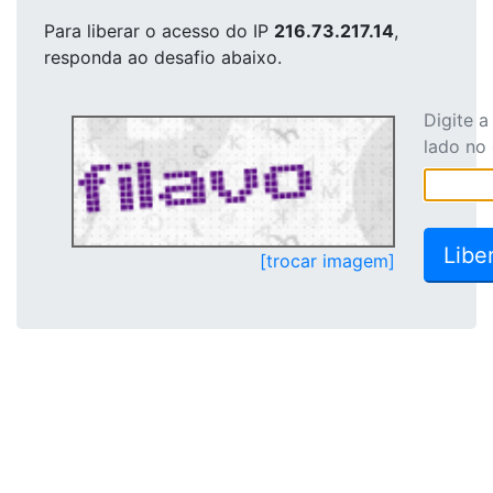
Para liberar o acesso
do IP
216.73.217.14
,
responda ao desafio abaixo.
Digite 
lado no
[trocar imagem]