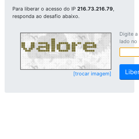
Para liberar o acesso
do IP
216.73.216.79
,
responda ao desafio abaixo.
Digite 
lado no
[trocar imagem]