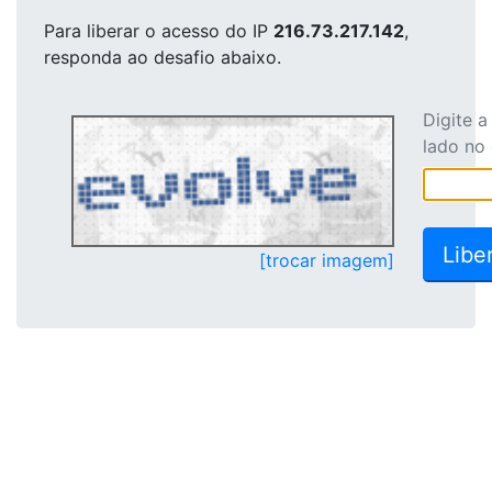
Para liberar o acesso
do IP
216.73.217.142
,
responda ao desafio abaixo.
Digite 
lado no
[trocar imagem]