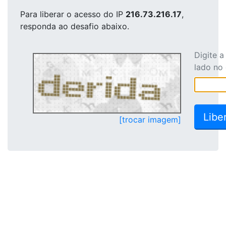
Para liberar o acesso
do IP
216.73.216.17
,
responda ao desafio abaixo.
Digite 
lado no
[trocar imagem]