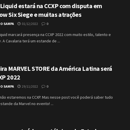
Liquid estará na CCXP com disputa em
ow Six Siege e muitas atrações
IO SAMPA
01/12/2022
0
quid marcará presença na CCXP 2022 com muito estilo, talento e
 A Cavalaria terá um estande de ...
ira MARVEL STORE da América Latina será
XP 2022
IO SAMPA
29/11/2022
0
 não estaremos na CCXP. Mas nesse post você poderá saber tudo
stande da Marvel no evento! ...