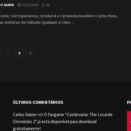
IO SAMPA
05/11/2018
0
Comic Con Experience, receberá o cartunista brasileiro Carlos Ruas,
as webtiras Um Sábado Qualquer e Cães ...
…
6
ÚLTIMOS COMENTÁRIOS
P
Carlos Gamer
em
O fangame “Castlevania: The Lecarde
Chronicles 2” já está disponível para download
gratuitamente!