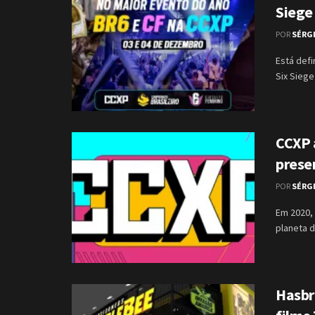
Siege
POR
SÉRG
Está defi
Six Siege
CCXP 
presen
POR
SÉRG
Em 2020, 
planeta d
Hasbr