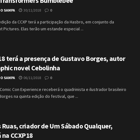
 Transformers Bumblebee
IO SAMPA
30/11/2018
0
edição da CCXP terá a participação da Hasbro, em conjunto da
 Pictures. Elas terão um estande especial ...
8 terá a presença de Gustavo Borges, autor
aphic novel Cebolinha
IO SAMPA
06/11/2018
0
Comic Con Experience receberá o quadrinista e ilustrador brasileiro
orges na quinta edição do festival, que ...
s Ruas, criador de Um Sábado Qualquer,
á na CCXP18