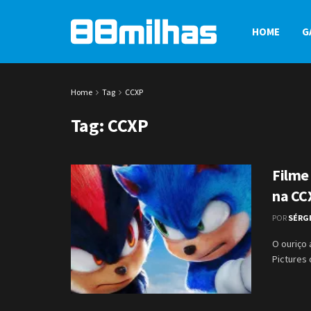
HOME
G
Home
Tag
CCXP
Tag:
CCXP
Filme
na CC
POR
SÉRG
O ouriço 
Pictures 