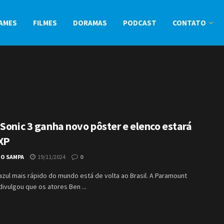
AMES
FILMES
DORAMAS
PODCAST
CONTATO
 Sonic 3 ganha novo pôster e elenco estará
XP
IO SAMPA
19/11/2024
0
azul mais rápido do mundo está de volta ao Brasil. A Paramount
divulgou que os atores Ben ...