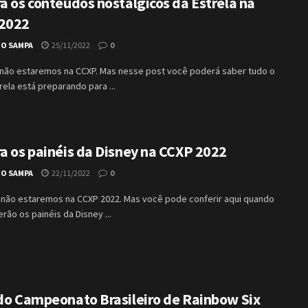
a os conteúdos nostálgicos da Estrela na
2022
IO SAMPA
25/11/2022
0
 não estaremos na CCXP. Mas nesse post você poderá saber tudo o
rela está preparando para ...
ra os painéis da Disney na CCXP 2022
IO SAMPA
22/11/2022
0
 não estaremos na CCXP 2022. Mas você pode conferir aqui quando
erão os painéis da Disney ...
 do Campeonato Brasileiro de Rainbow Six