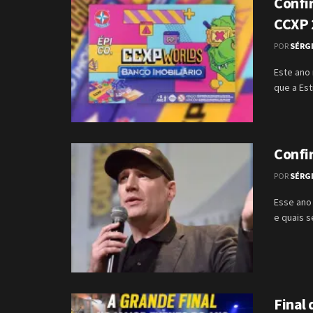
Confir
CCXP 
POR
SÉRG
Este ano
que a Est
Confi
POR
SÉRG
Esse ano
e quais s
Final