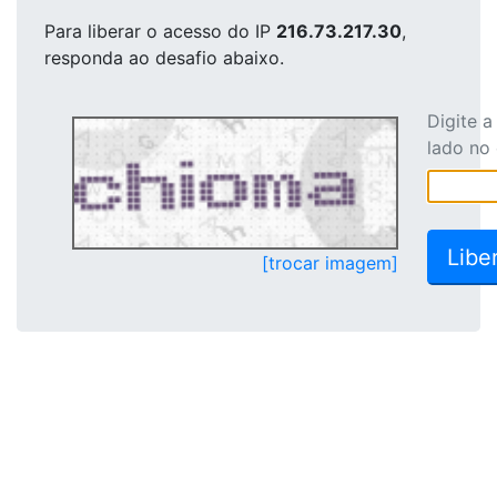
Para liberar o acesso
do IP
216.73.217.30
,
responda ao desafio abaixo.
Digite 
lado no
[trocar imagem]