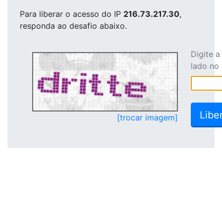
Para liberar o acesso
do IP
216.73.217.30
,
responda ao desafio abaixo.
Digite 
lado no
[trocar imagem]