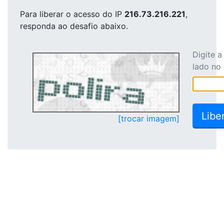
Para liberar o acesso
do IP
216.73.216.221
,
responda ao desafio abaixo.
Digite 
lado no
[trocar imagem]