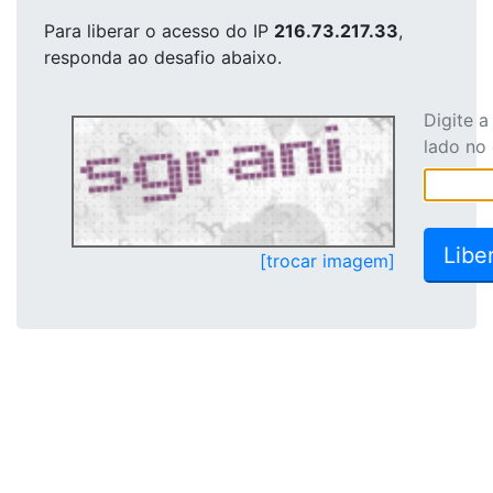
Para liberar o acesso
do IP
216.73.217.33
,
responda ao desafio abaixo.
Digite 
lado no
[trocar imagem]