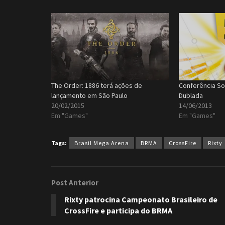
The Order: 1886 terá ações de
Conferência So
lançamento em São Paulo
Dublada
20/02/2015
14/06/2013
Em "Games"
Em "Games"
Tags:
Brasil Mega Arena
BRMA
CrossFire
Rixty
Post Anterior
Rixty patrocina Campeonato Brasileiro de
CrossFire e participa do BRMA