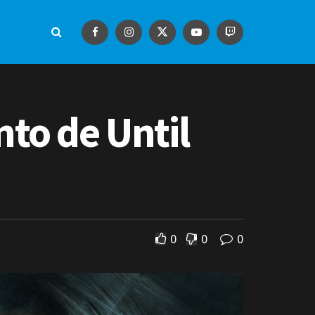
to de Until
0
0
0