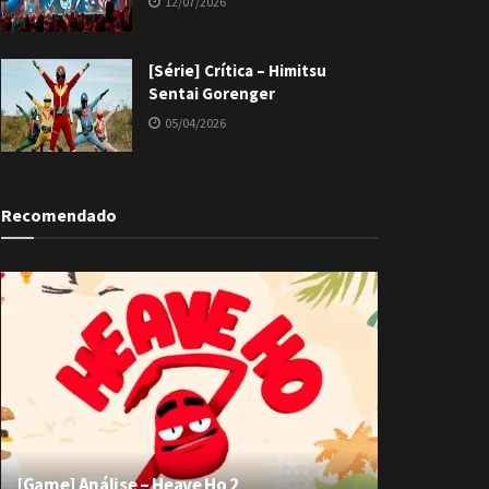
12/07/2026
[Série] Crítica – Himitsu
Sentai Gorenger
05/04/2026
Recomendado
[Game] Análise – Heave Ho 2