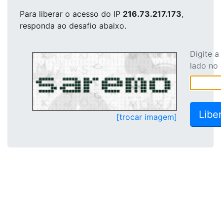
Para liberar o acesso
do IP
216.73.217.173
,
responda ao desafio abaixo.
Digite 
lado no
[trocar imagem]