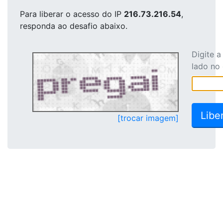
Para liberar o acesso
do IP
216.73.216.54
,
responda ao desafio abaixo.
Digite 
lado no
[trocar imagem]