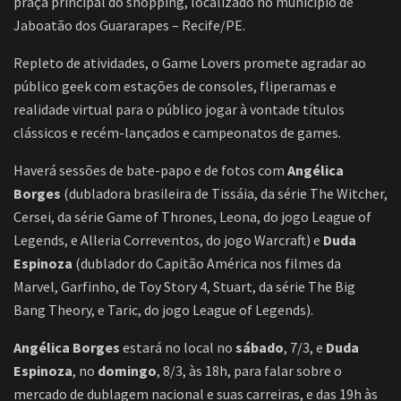
praça principal do shopping, localizado no município de
Jaboatão dos Guararapes – Recife/PE.
Repleto de atividades, o Game Lovers promete agradar ao
público geek com estações de consoles, fliperamas e
realidade virtual para o público jogar à vontade títulos
clássicos e recém-lançados e campeonatos de games.
Haverá sessões de bate-papo e de fotos com
Angélica
Borges
(dubladora brasileira de Tissáia, da série The Witcher,
Cersei, da série Game of Thrones, Leona, do jogo League of
Legends, e Alleria Correventos, do jogo Warcraft) e
Duda
Espinoza
(dublador do Capitão América nos filmes da
Marvel, Garfinho, de Toy Story 4, Stuart, da série The Big
Bang Theory, e Taric, do jogo League of Legends).
Angélica Borges
estará no local no
sábado
, 7/3, e
Duda
Espinoza
, no
domingo
, 8/3, às 18h, para falar sobre o
mercado de dublagem nacional e suas carreiras, e das 19h às