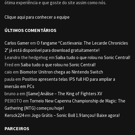
ótima experiência e que goste do site assim como nós.
Clique aqui para conhecer a equipe
ÚLTIMOS COMENTÁRIOS
Carlos Gamer
em
O fangame “Castlevania: The Lecarde Chronicles
2” já está disponível para download gratuitamente!
Leandro the hedgehog
em
Saiba tudo o que rolou no Sonic Central!
Fred
em
Saiba tudo o que rolou no Sonic Central!
caio
em
Biomotor Unitron chega ao Nintendo Switch
paula
em
Positivo apresenta telas IPS full HD para ampliar a
imersão em PCs
bruno a
em
[Game] Análise – The King of Fighters XV
PEIXOTO
em
Torneio New Capenna Championship de Magic: The
Gathering (MTG) começou hoje!
Kersck224
em
Jogo Grátis – Sonic Boll 1.9 lançou! Baixe agora!
PARCEIROS