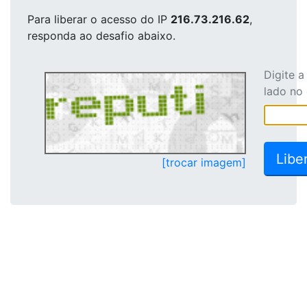
Para liberar o acesso
do IP
216.73.216.62
,
responda ao desafio abaixo.
Digite 
lado no
[trocar imagem]