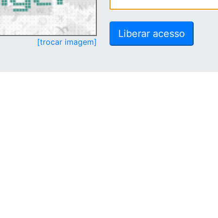
[trocar imagem]