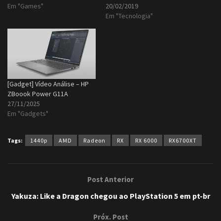
Em "Games"
20/02/2019
Em "Tecnologia"
[Gadget] Vídeo Análise – HP
ZBoook Power G11A
27/11/2025
Em "Gadgets"
Tags:
1440p
AMD
Radeon
RX
RX 6000
RX6700XT
Post Anterior
Yakuza: Like a Dragon chegou ao PlayStation 5 em pt-br
Próx. Post