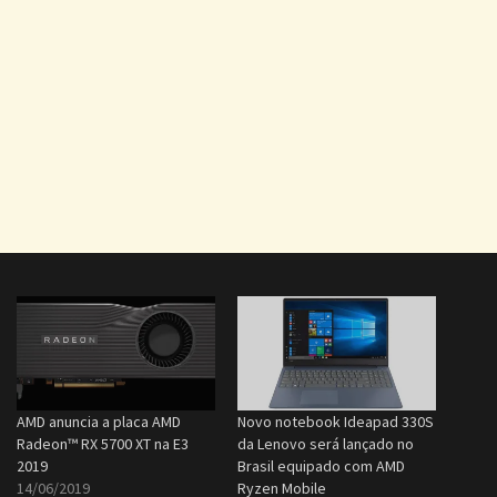
AMD anuncia a placa AMD
Novo notebook Ideapad 330S
Radeon™ RX 5700 XT na E3
da Lenovo será lançado no
2019
Brasil equipado com AMD
14/06/2019
Ryzen Mobile