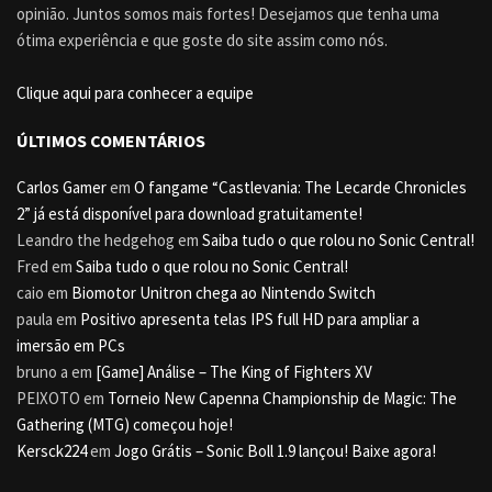
opinião. Juntos somos mais fortes! Desejamos que tenha uma
ótima experiência e que goste do site assim como nós.
Clique aqui para conhecer a equipe
ÚLTIMOS COMENTÁRIOS
Carlos Gamer
em
O fangame “Castlevania: The Lecarde Chronicles
2” já está disponível para download gratuitamente!
Leandro the hedgehog
em
Saiba tudo o que rolou no Sonic Central!
Fred
em
Saiba tudo o que rolou no Sonic Central!
caio
em
Biomotor Unitron chega ao Nintendo Switch
paula
em
Positivo apresenta telas IPS full HD para ampliar a
imersão em PCs
bruno a
em
[Game] Análise – The King of Fighters XV
PEIXOTO
em
Torneio New Capenna Championship de Magic: The
Gathering (MTG) começou hoje!
Kersck224
em
Jogo Grátis – Sonic Boll 1.9 lançou! Baixe agora!