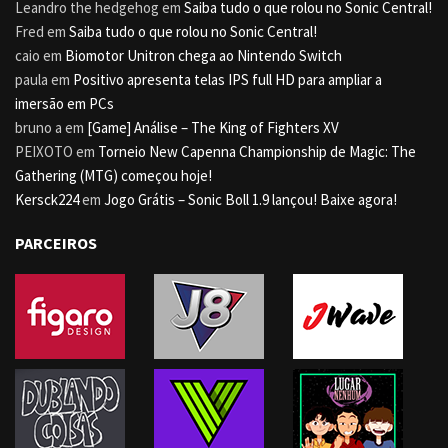
Leandro the hedgehog
em
Saiba tudo o que rolou no Sonic Central!
Fred
em
Saiba tudo o que rolou no Sonic Central!
caio
em
Biomotor Unitron chega ao Nintendo Switch
paula
em
Positivo apresenta telas IPS full HD para ampliar a
imersão em PCs
bruno a
em
[Game] Análise – The King of Fighters XV
PEIXOTO
em
Torneio New Capenna Championship de Magic: The
Gathering (MTG) começou hoje!
Kersck224
em
Jogo Grátis – Sonic Boll 1.9 lançou! Baixe agora!
PARCEIROS