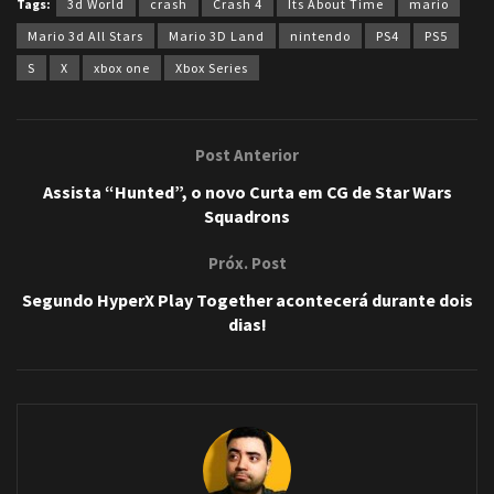
Tags:
3d World
crash
Crash 4
Its About Time
mario
Mario 3d All Stars
Mario 3D Land
nintendo
PS4
PS5
S
X
xbox one
Xbox Series
Post Anterior
Assista “Hunted”, o novo Curta em CG de Star Wars
Squadrons
Próx. Post
Segundo HyperX Play Together acontecerá durante dois
dias!