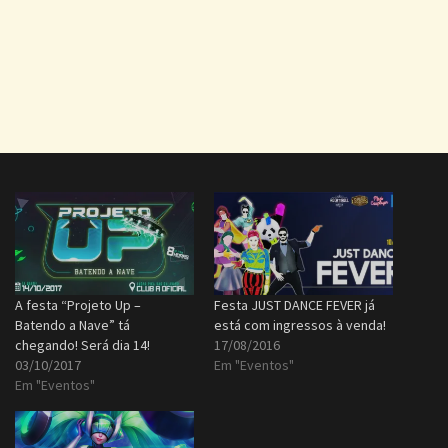
A festa “Projeto Up –
Festa JUST DANCE FEVER já
Batendo a Nave” tá
está com ingressos à venda!
chegando! Será dia 14!
17/08/2016
03/10/2017
Em "Eventos"
Em "Eventos"