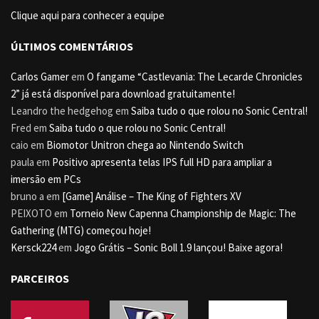
Clique aqui para conhecer a equipe
ÚLTIMOS COMENTÁRIOS
Carlos Gamer
em
O fangame “Castlevania: The Lecarde Chronicles
2” já está disponível para download gratuitamente!
Leandro the hedgehog
em
Saiba tudo o que rolou no Sonic Central!
Fred
em
Saiba tudo o que rolou no Sonic Central!
caio
em
Biomotor Unitron chega ao Nintendo Switch
paula
em
Positivo apresenta telas IPS full HD para ampliar a
imersão em PCs
bruno a
em
[Game] Análise – The King of Fighters XV
PEIXOTO
em
Torneio New Capenna Championship de Magic: The
Gathering (MTG) começou hoje!
Kersck224
em
Jogo Grátis – Sonic Boll 1.9 lançou! Baixe agora!
PARCEIROS