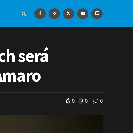
ch será
Amaro
0
0
0