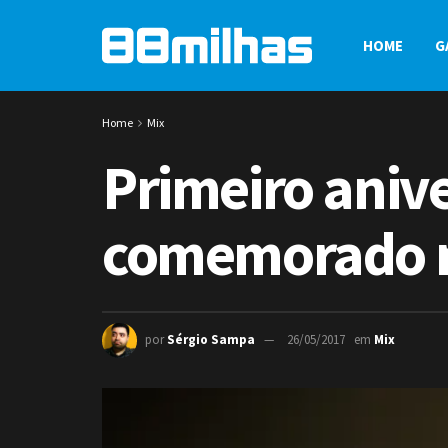
HOME
G
Home
Mix
Primeiro aniv
comemorado n
por
Sérgio Sampa
26/05/2017
em
Mix