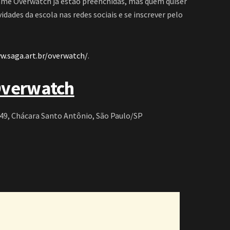
game Overwatch já estão preenchidas, mas quem quiser
dades da escola nas redes sociais e se inscrever pelo
w.saga.art.br/overwatch/
.
Overwatch
49, Chácara Santo Antônio, São Paulo/SP