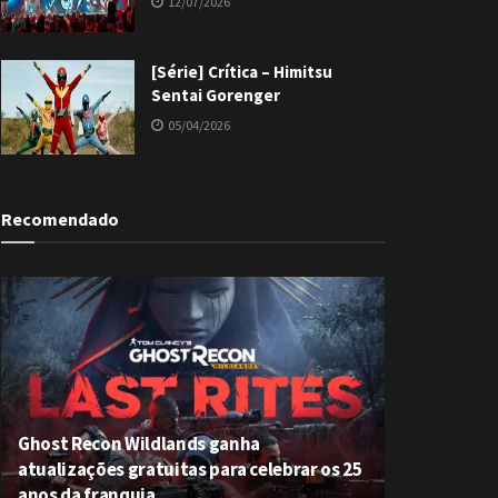
12/07/2026
[Série] Crítica – Himitsu
Sentai Gorenger
05/04/2026
Recomendado
Ghost Recon Wildlands ganha
atualizações gratuitas para celebrar os 25
anos da franquia