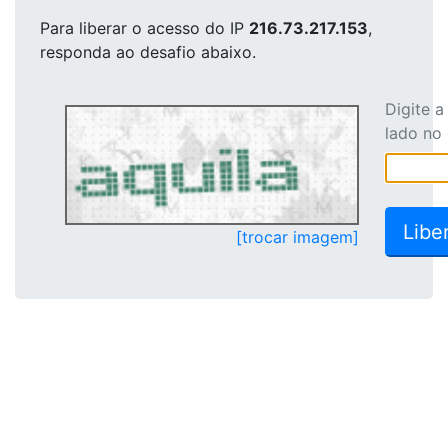
Para liberar o acesso
do IP
216.73.217.153
,
responda ao desafio abaixo.
Digite 
lado no
[trocar imagem]