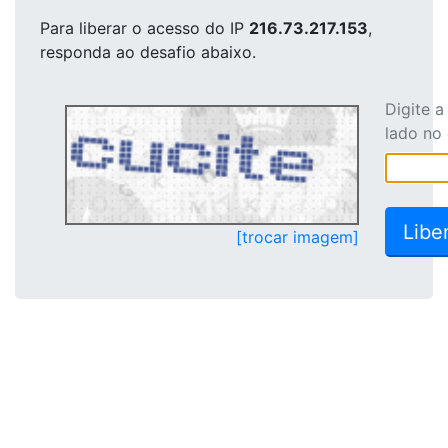
Para liberar o acesso
do IP
216.73.217.153
,
responda ao desafio abaixo.
Digite 
lado no
[trocar imagem]