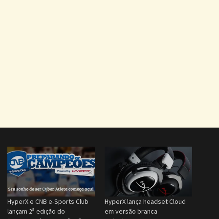
HyperX e CNB e-Sports Club
HyperX lança headset Cloud
lançam 2ª edição do
em versão branca