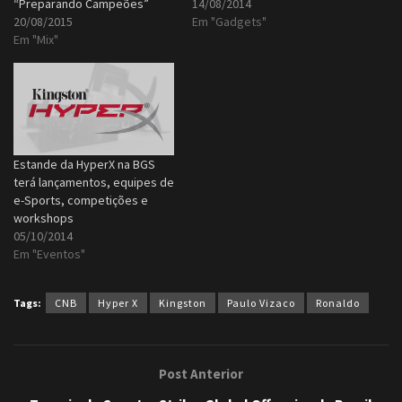
“Preparando Campeões”
14/08/2014
20/08/2015
Em "Gadgets"
Em "Mix"
Estande da HyperX na BGS
terá lançamentos, equipes de
e-Sports, competições e
workshops
05/10/2014
Em "Eventos"
Tags:
CNB
Hyper X
Kingston
Paulo Vizaco
Ronaldo
Post Anterior