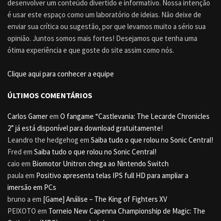
desenvolver um conteúdo divertido e informativo. Nossa intenção
é usar este espaço como um laboratório de ideias. Não deixe de
enviar sua crítica ou sugestão, por que levamos muito a sério sua
opinião. Juntos somos mais fortes! Desejamos que tenha uma
ótima experiência e que goste do site assim como nós.
Clique aqui para conhecer a equipe
ÚLTIMOS COMENTÁRIOS
Carlos Gamer
em
O fangame “Castlevania: The Lecarde Chronicles
2” já está disponível para download gratuitamente!
Leandro the hedgehog
em
Saiba tudo o que rolou no Sonic Central!
Fred
em
Saiba tudo o que rolou no Sonic Central!
caio
em
Biomotor Unitron chega ao Nintendo Switch
paula
em
Positivo apresenta telas IPS full HD para ampliar a
imersão em PCs
bruno a
em
[Game] Análise – The King of Fighters XV
PEIXOTO
em
Torneio New Capenna Championship de Magic: The