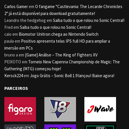
Carlos Gamer
em
O fangame “Castlevania: The Lecarde Chronicles
2” já está disponível para download gratuitamente!
Leandro the hedgehog
em
Saiba tudo o que rolou no Sonic Central!
Fred
em
Saiba tudo o que rolou no Sonic Central!
caio
em
Biomotor Unitron chega ao Nintendo Switch
paula
em
Positivo apresenta telas IPS full HD para ampliar a
imersão em PCs
bruno a
em
[Game] Análise – The King of Fighters XV
PEIXOTO
em
Torneio New Capenna Championship de Magic: The
Gathering (MTG) começou hoje!
Kersck224
em
Jogo Grátis – Sonic Boll 1.9 lançou! Baixe agora!
PARCEIROS