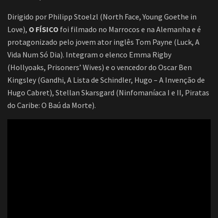
Dirigido por Philipp Stoelzl (North Face, Young Goethe in
Love),
O FÍSICO
foi filmado no Marrocos e na Alemanha e é
protagonizado pelo jovem ator inglês Tom Payne (Luck, A
Vida Num Só Dia). Integram o elenco Emma Rigby
(Hollyoaks, Prisoners’ Wives) e o vencedor do Oscar Ben
Kingsley (Gandhi, A Lista de Schindler, Hugo – A Invenção de
Hugo Cabret), Stellan Skarsgard (Ninfomaníaca I e II, Piratas
do Caribe: O Baú da Morte).