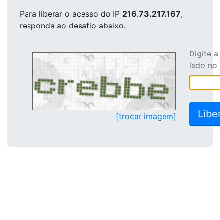
Para liberar o acesso
do IP
216.73.217.167
,
responda ao desafio abaixo.
Digite 
lado no
[trocar imagem]