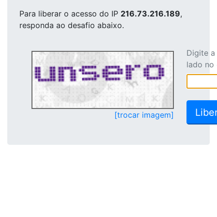
Para liberar o acesso
do IP
216.73.216.189
,
responda ao desafio abaixo.
Digite 
lado no
[trocar imagem]