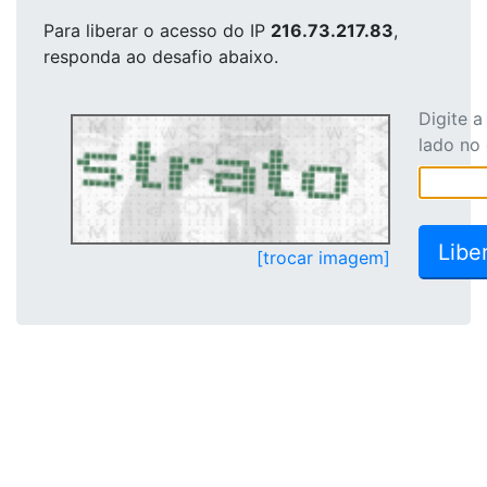
Para liberar o acesso
do IP
216.73.217.83
,
responda ao desafio abaixo.
Digite 
lado no
[trocar imagem]